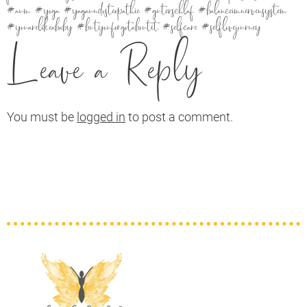
#aum #yoga #yagaundosteopathie #guterschlaf #balanceimnervensystem
#youarelikeababy #butyouforgotaboutit #selfcare #selflovejourney
Leave a Reply
You must be
logged in
to post a comment.