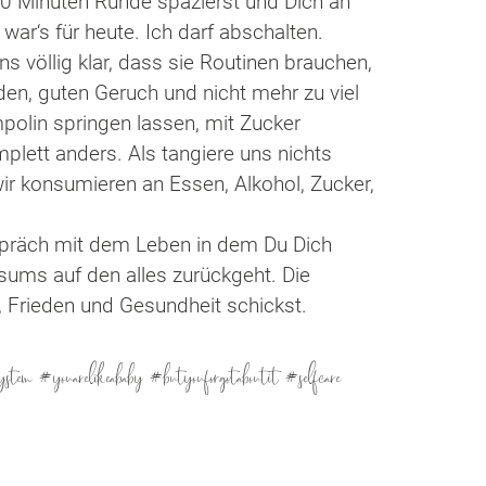
 30 Minuten Runde spazierst und Dich an
ar‘s für heute. Ich darf abschalten.
ns völlig klar, dass sie Routinen brauchen,
en, guten Geruch und nicht mehr zu viel
mpolin springen lassen, mit Zucker
lett anders. Als tangiere uns nichts
ir konsumieren an Essen, Alkohol, Zucker,
präch mit dem Leben in dem Du Dich
sums auf den alles zurückgeht. Die
, Frieden und Gesundheit schickst.
stem #youarelikeababy #butyouforgotaboutit #selfcare