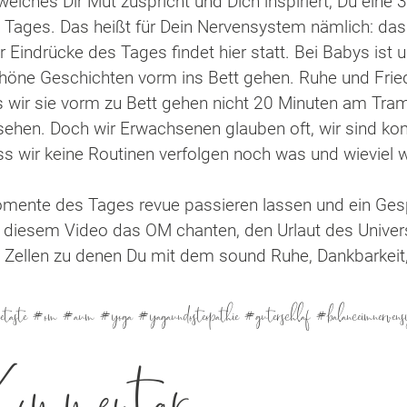
elches Dir Mut zuspricht und Dich inspiriert, Du eine
Tages. Das heißt für Dein Nervensystem nämlich: das w
 Eindrücke des Tages findet hier statt. Bei Babys ist u
chöne Geschichten vorm ins Bett gehen. Ruhe und Fried
ss wir sie vorm zu Bett gehen nicht 20 Minuten am Tra
ehen. Doch wir Erwachsenen glauben oft, wir sind komp
 wir keine Routinen verfolgen noch was und wieviel w
mente des Tages revue passieren lassen und ein Ges
in diesem Video das OM chanten, den Urlaut des Univer
n Zellen zu denen Du mit dem sound Ruhe, Dankbarkeit
etaste #om #aum #yoga #yagaundosteopathie #guterschlaf #balanceimnervensy
 Kommentar