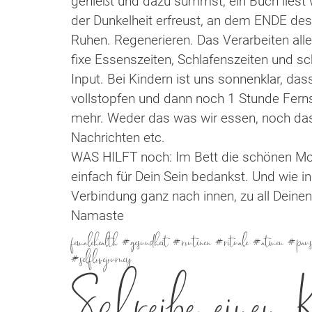
genießt und dazu summst, ein Buch liest w
der Dunkelheit erfreust, an dem ENDE des 
Ruhen. Regenerieren. Das Verarbeiten aller
fixe Essenszeiten, Schlafenszeiten und s
Input. Bei Kindern ist uns sonnenklar, da
vollstopfen und dann noch 1 Stunde Ferns
mehr. Weder das was wir essen, noch dass
Nachrichten etc.
WAS HILFT noch: Im Bett die schönen Mo
einfach für Dein Sein bedankst. Und wie 
Verbindung ganz nach innen, zu all Deine
Namaste
femalehealth #gesundheit #routinen #rituale #atmen #paus
#selflovejourney
Schreibe einen