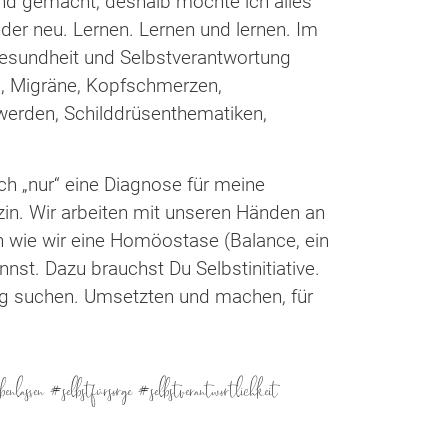
nd gemacht, deshalb möchte ich alles
eder neu. Lernen. Lernen und lernen. Im
Gesundheit und Selbstverantwortung
, Migräne, Kopfschmerzen,
erden, Schilddrüsenthematiken,
ch „nur“ eine Diagnose für meine
n. Wir arbeiten mit unseren Händen an
 wie wir eine Homöostase (Balance, ein
nst. Dazu brauchst Du Selbstinitiative.
eg suchen. Umsetzten und machen, für
nlassen #selbstfürsorge #selbstverantwortlichkeit