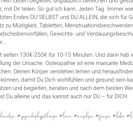
ein Leben begleitet, unglaublich bereichert und gesu
, mit Dir teilen. So gut ich kann. Jeden Tag. Immer wi
etzten Endes DU SELBST und DU ALLEIN, die sich für 
z zu Müdigkeit, Tabletten, Menstruationsbeschwerden
scheibenvorfällen, Gewichts- und Verdauungsbeschw
hr….
cht selten 130€-250€ für 10-15 Minuten. Und dann hab i
g der Ursache. Osteopathie ist eine manuelle Medizi
hen. Deinen Körper verstehen lernen und herausfinden
 können, damit Du Dich wohlfühlen und gesund sein kan
stützen und begleiten, beraten und nach dem besten W
st Du alleine und das kannst auch nur DU – für DICH.
emedizin #yogainderphysiotherapie #lernen #menschsein #frausein #lieben #lebe