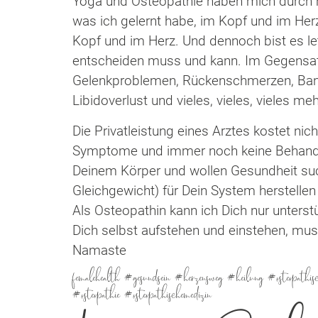
Yoga und Osteopathie haben mich durch m
was ich gelernt habe, im Kopf und im Herz
Kopf und im Herz. Und dennoch bist es l
entscheiden muss und kann. Im Gegensat
Gelenkproblemen, Rückenschmerzen, Band
Libidoverlust und vieles, vieles, vieles me
Die Privatleistung eines Arztes kostet ni
Symptome und immer noch keine Behandlun
Deinem Körper und wollen Gesundheit suc
Gleichgewicht) für Dein System herstellen
Als Osteopathin kann ich Dich nur unter
Dich selbst aufstehen und einstehen, mus
Namaste
femalehealth #gesundsein #herzensweg #heilung #osteopathisch
#osteopathie #osteopathischemedizin