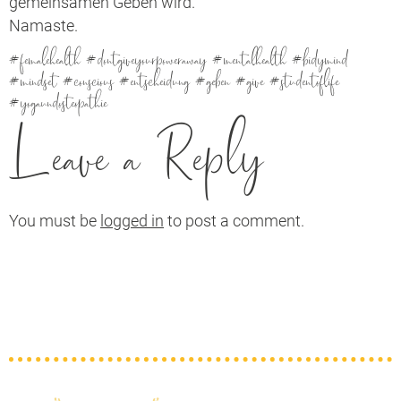
gemeinsamen Geben wird.
Namaste.
#femalehealth #dontgiveyourpoweraway #mentalhealth #bidymind
#mindset #conscious #entscheidung #geben #give #studentoflife
#yogaundosteopathie
Leave a Reply
You must be
logged in
to post a comment.