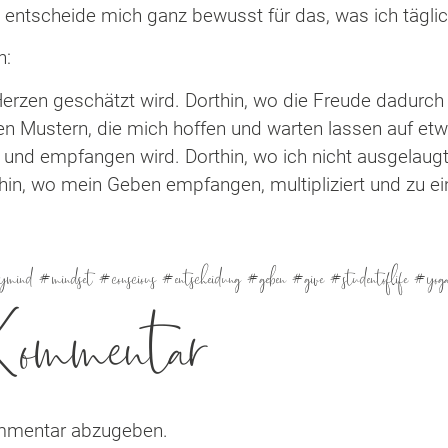
 entscheide mich ganz bewusst für das, was ich täglic
h:
erzen geschätzt wird. Dorthin, wo die Freude dadurch
en Mustern, die mich hoffen und warten lassen auf et
t und empfangen wird. Dorthin, wo ich nicht ausgelau
orthin, wo mein Geben empfangen, multipliziert und zu
mind #mindset #conscious #entscheidung #geben #give #studentoflife #yogau
 Kommentar
mmentar abzugeben.