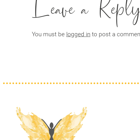
Leave a Repl
You must be
logged in
to post a commen