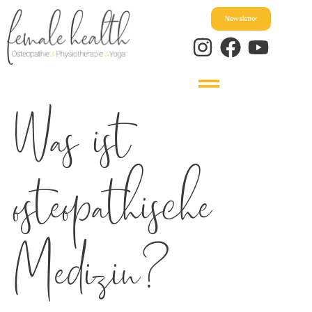
Newsletter
Was ist
osteopathische
Medizin?