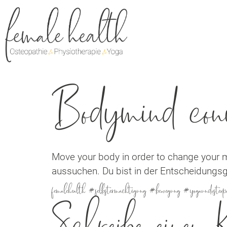
Bodymind conn
Move your body in order to change your 
aussuchen. Du bist in der Entscheidungsge
femalehealth #selbstermächtigung #bewegung #yogaundoste