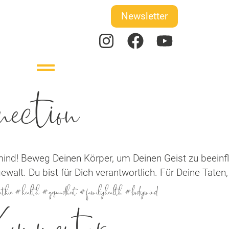
Newsletter
ection
mind! Beweg Deinen Körper, um Deinen Geist zu beeinf
walt. Du bist für Dich verantwortlich. Für Deine Taten
opathie #health #gesundheit #familyhealth #bodymind